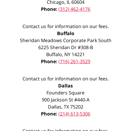
Chicago
,
IL
60604
Phone:
(312) 462-4176
Contact us for information on our fees.
Buffalo
Sheridan Meadows Corporate Park South
6225 Sheridan Dr #308-B
Buffalo
,
NY
14221
Phone:
(716) 261-3529
Contact us for information on our fees.
Dallas
Founders Square
900 Jackson St #440-A
Dallas
,
TX
75202
Phone:
(214) 613-5306
Contact us for information on our fees.