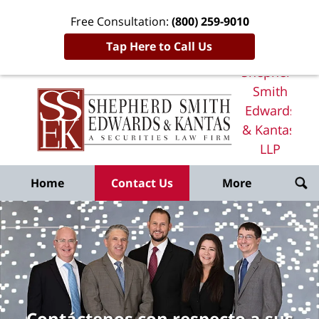
Free Consultation:
(800) 259-9010
Tap Here to Call Us
Shepherd
Smith
Edwards
& Kantas,
LLP
Home
Home
Contact Us
More
Contáctenos con respecto a sus