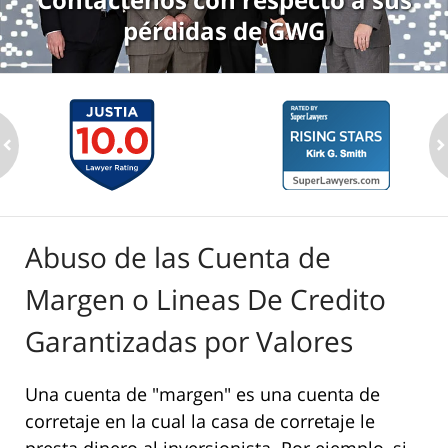
pérdidas de GWG
ev
n
Abuso de las Cuenta de
Margen o Lineas De Credito
Garantizadas por Valores
Una cuenta de "margen" es una cuenta de
corretaje en la cual la casa de corretaje le
presta dinero al inversionista. Por ejemplo, si