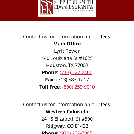
Contact us for information on our fees.
Main Office
Lyric Tower
440 Louisiana St #1625
Houston
,
TX
77002
Phone:
(713) 227-2400
Fax:
(713) 583-1217
Toll Free:
(800) 259-9010
Contact us for information on our fees.
Western Colorado
241 S Elizabeth St #500
Ridgway
,
CO
81432
Phone:
(970) 239-7085